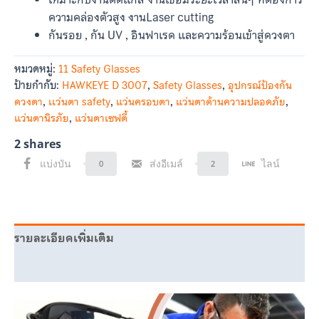
ความคล่องตัวสูง งานLaser cutting
กันรอย , กัน UV , อินฟาเรด และความร้อนเข้าสู่ดวงตา
หมวดหมู่:
11 Safety Glasses
ป้ายกำกับ:
HAWKEYE D 3007
,
Safety Glasses
,
อุปกรณ์ป้องกัน
ดวงตา
,
เเว่นตา safety
,
แว่นครอบตา
,
แว่นตาด้านความปลอดภัย
,
แว่นตานิรภัย
,
แว่นตาเซฟตี้
2
shares
แบ่งบัน
ส่งอีเมล์
ไลน์
0
2
รายละเอียดเพิ่มเติม
บทวิจารณ์ (0)