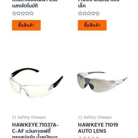
เเสงอัตโนมัติ
เล็ก
ให้
ให้
คะแนน
คะแนน
ซื้อสินค้า
ซื้อสินค้า
0
0
ตั้งแต่
ตั้งแต่
1-
1-
5
5
คะแนน
คะแนน
11 Safety Glasses
11 Safety Glasses
HAWKEYE 71037A-
HAWKEYE 71019
C-AF เเว่นตาเซฟตี้
AUTO LENS
ทรงสปอร์ต น้ำหนักเบา