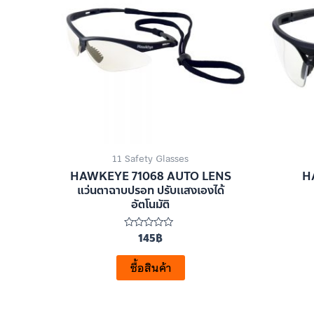
11 Safety Glasses
HAWKEYE 71068 AUTO LENS
H
แว่นตาฉาบปรอท ปรับเเสงเองได้
อัตโนมัติ
145
฿
ให้
คะแนน
0
ตั้งแต่
ซื้อสินค้า
1-
5
คะแนน