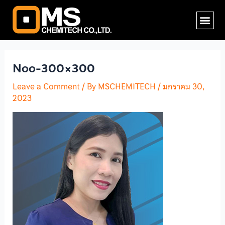
Skip
Me
to
content
Noo-300×300
Leave a Comment
/ By
MSCHEMITECH
/
มกราคม 30,
2023