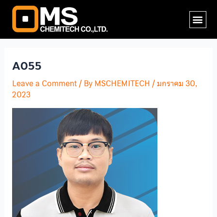
Skip
Me
to
content
A055
Leave a Comment
/ By
MSCHEMITECH
/
มกราคม 30,
2023