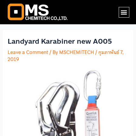
Skip
Post
Me
to
navigation
content
Landyard Karabiner new A005
Leave a Comment
/ By
MSCHEMITECH
/
กุมภาพันธ์ 7,
2019