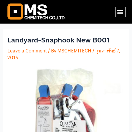
Skip
Post
Me
to
navigation
content
Landyard-Snaphook New B001
Leave a Comment
/ By
MSCHEMITECH
/
กุมภาพันธ์ 7,
2019