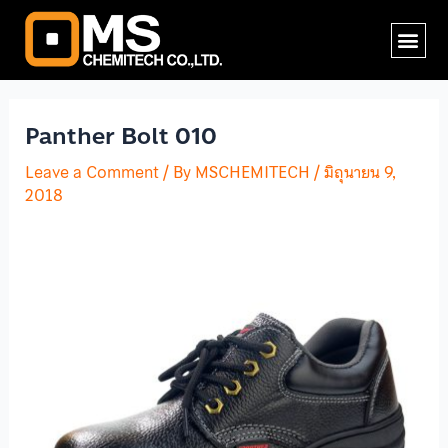
Skip
Post
Me
to
navigation
content
Panther Bolt 010
Leave a Comment
/ By
MSCHEMITECH
/
มิถุนายน 9,
2018