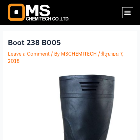
Skip
Post
Me
to
navigation
content
Boot 238 B005
Leave a Comment
/ By
MSCHEMITECH
/
มิถุนายน 7,
2018