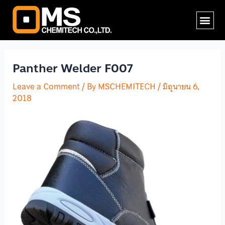
Skip
Post
Me
to
navigation
content
Panther Welder F007
Leave a Comment
/ By
MSCHEMITECH
/
มิถุนายน 6,
2018