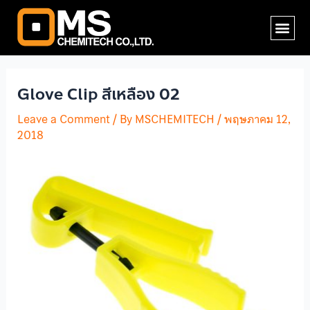
Skip
Post
Me
to
navigation
content
Glove Clip สีเหลือง 02
Leave a Comment
/ By
MSCHEMITECH
/
พฤษภาคม 12,
2018