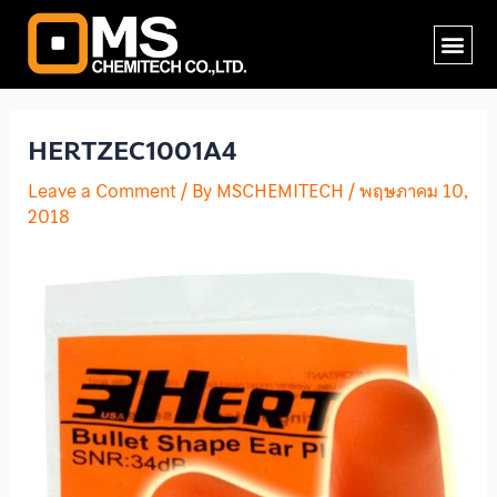
Skip
Post
Me
to
navigation
content
HERTZEC1001A4
Leave a Comment
/ By
MSCHEMITECH
/
พฤษภาคม 10,
2018