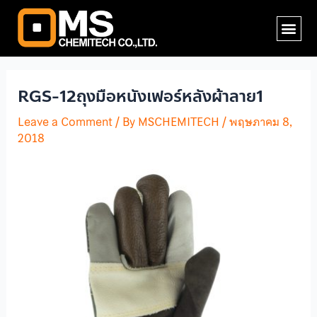
Skip
Post
Me
to
navigation
content
RGS-12ถุงมือหนังเฟอร์หลังผ้าลาย1
Leave a Comment
/ By
MSCHEMITECH
/
พฤษภาคม 8,
2018