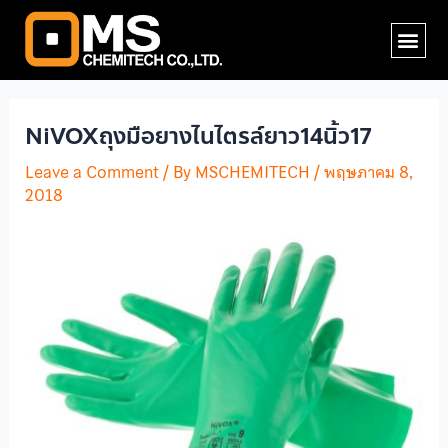
Skip
Post
Me
to
navigation
content
NiVOXถุงมือยางไนไตรล์ยาว14นิ้ว17
Leave a Comment
/ By
MSCHEMITECH
/
พฤษภาคม 8,
2018