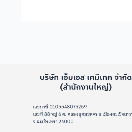
บริษัท เอ็มเอส เคมีเทค จำกั
(สำนักงานใหญ่)
เลขภาษี 0105548075259
เลขที่ 88 หมู่ 6 ต. คลองอุดมชลจร อ.เมืองฉะเชิงเทร
จ.ฉะเชิงเทรา 24000