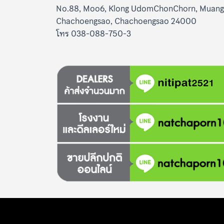
No.88, Moo6, Klong UdomChonChorn, Muang
Chachoengsao, Chachoengsao 24000
โทร 038-088-750-3