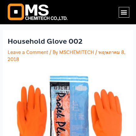
Skip
Post
Me
to
navigation
content
Household Glove 002
Leave a Comment
/ By
MSCHEMITECH
/
พฤษภาคม 8,
2018