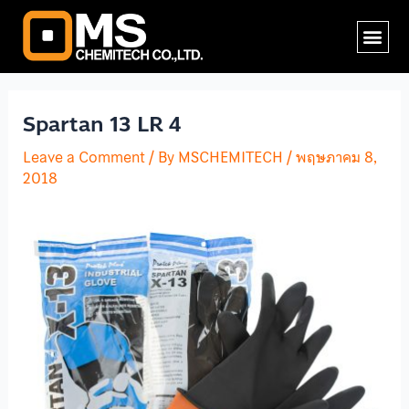
Skip
Post
Me
to
navigation
content
Spartan 13 LR 4
Leave a Comment
/ By
MSCHEMITECH
/
พฤษภาคม 8,
2018