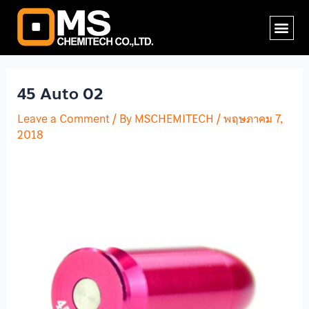
Skip
Post
Me
to
navigation
content
45 Auto 02
Leave a Comment
/ By
MSCHEMITECH
/
พฤษภาคม 7,
2018