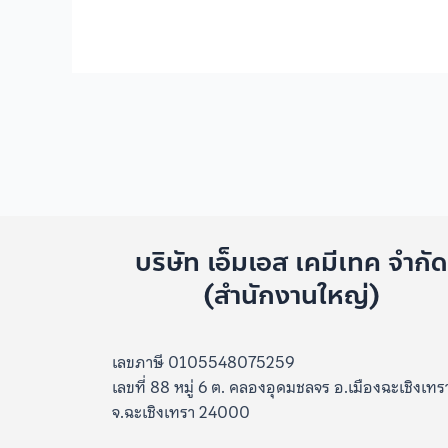
บริษัท เอ็มเอส เคมีเทค จำกั
(สำนักงานใหญ่)
เลขภาษี 0105548075259
เลขที่ 88 หมู่ 6 ต. คลองอุดมชลจร อ.เมืองฉะเชิงเทร
จ.ฉะเชิงเทรา 24000