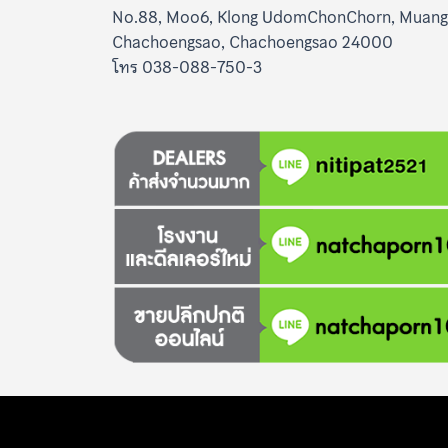
No.88, Moo6, Klong UdomChonChorn, Muang
Chachoengsao, Chachoengsao 24000
โทร 038-088-750-3