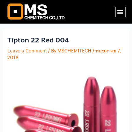
Skip
Post
Me
to
navigation
content
Tipton 22 Red 004
Leave a Comment
/ By
MSCHEMITECH
/
พฤษภาคม 7,
2018