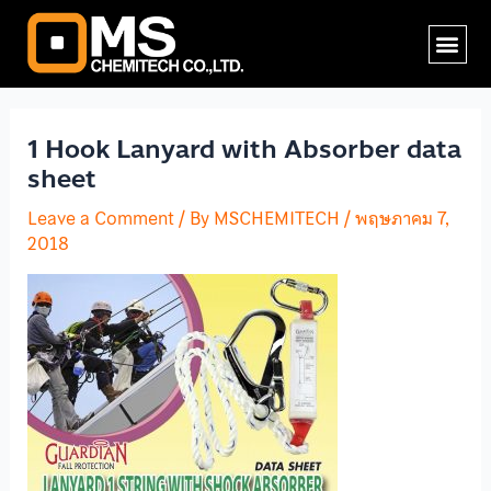
Skip
Post
Me
to
navigation
content
1 Hook Lanyard with Absorber data
sheet
Leave a Comment
/ By
MSCHEMITECH
/
พฤษภาคม 7,
2018