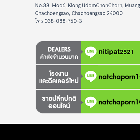
No.88, Moo6, Klong UdomChonChorn, Muang
Chachoengsao, Chachoengsao 24000
โทร 038-088-750-3