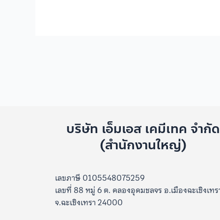
บริษัท เอ็มเอส เคมีเทค จำกั
(สำนักงานใหญ่)
เลขภาษี 0105548075259
เลขที่ 88 หมู่ 6 ต. คลองอุดมชลจร อ.เมืองฉะเชิงเทร
จ.ฉะเชิงเทรา 24000