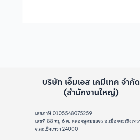
บริษัท เอ็มเอส เคมีเทค จำกั
(สำนักงานใหญ่)
เลขภาษี 0105548075259
เลขที่ 88 หมู่ 6 ต. คลองอุดมชลจร อ.เมืองฉะเชิงเทร
จ.ฉะเชิงเทรา 24000