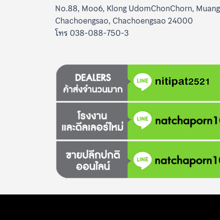
No.88, Moo6, Klong UdomChonChorn, Muang
Chachoengsao, Chachoengsao 24000
โทร 038-088-750-3