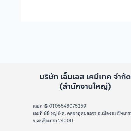
บริษัท เอ็มเอส เคมีเทค จำกั
(สำนักงานใหญ่)
เลขภาษี 0105548075259
เลขที่ 88 หมู่ 6 ต. คลองอุดมชลจร อ.เมืองฉะเชิงเทร
จ.ฉะเชิงเทรา 24000