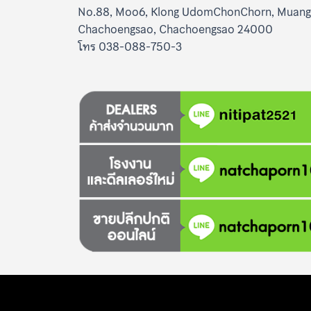
No.88, Moo6, Klong UdomChonChorn, Muang
Chachoengsao, Chachoengsao 24000
โทร 038-088-750-3