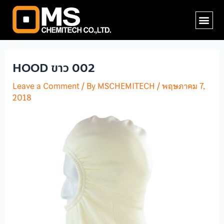
Skip
Post
Me
to
navigation
content
HOOD ขาว 002
Leave a Comment
/ By
MSCHEMITECH
/
พฤษภาคม 7,
2018