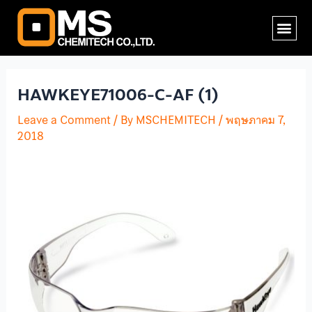
Skip
Post
Me
to
navigation
content
HAWKEYE71006-C-AF (1)
Leave a Comment
/ By
MSCHEMITECH
/
พฤษภาคม 7,
2018