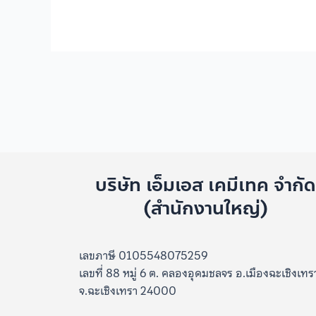
บริษัท เอ็มเอส เคมีเทค จำกั
(สำนักงานใหญ่)
เลขภาษี 0105548075259
เลขที่ 88 หมู่ 6 ต. คลองอุดมชลจร อ.เมืองฉะเชิงเทร
จ.ฉะเชิงเทรา 24000