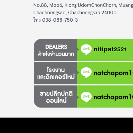
No.88, Moo6, Klong UdomChonChorn, Muang
Chachoengsao, Chachoengsao 24000
โทร 038-088-750-3