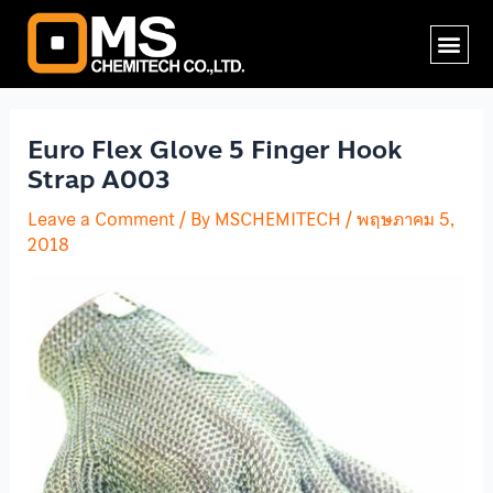
Skip
Post
Me
to
navigation
content
Euro Flex Glove 5 Finger Hook
Strap A003
Leave a Comment
/ By
MSCHEMITECH
/
พฤษภาคม 5,
2018