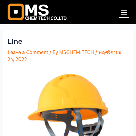
Skip
Post
Me
to
navigation
content
Line
Leave a Comment
/ By
MSCHEMITECH
/
พฤศจิกายน
24, 2022