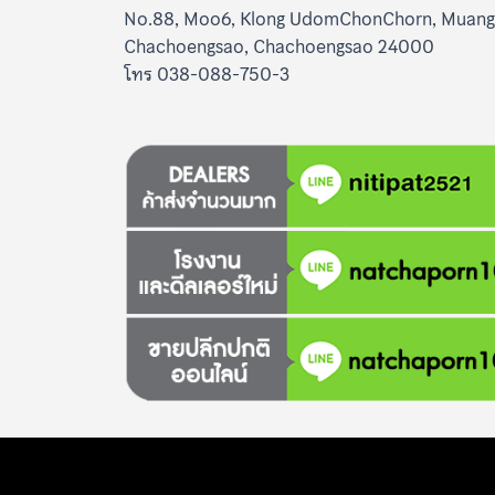
No.88, Moo6, Klong UdomChonChorn, Muang
Chachoengsao, Chachoengsao 24000
โทร 038-088-750-3