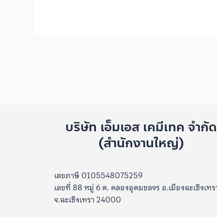
บริษัท เอ็มเอส เคมีเทค จำกั
(สำนักงานใหญ่)
เลขภาษี 0105548075259
เลขที่ 88 หมู่ 6 ต. คลองอุดมชลจร อ.เมืองฉะเชิงเทร
จ.ฉะเชิงเทรา 24000