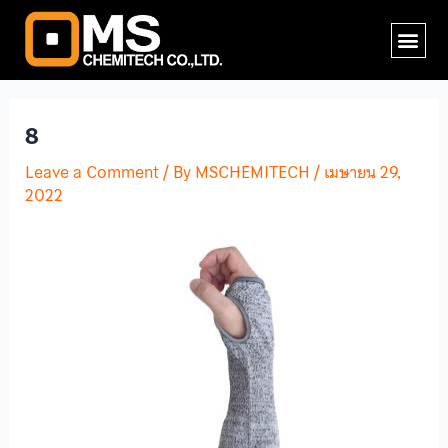
Skip
Post
Me
to
navigation
content
8
Leave a Comment
/ By
MSCHEMITECH
/
เมษายน 29,
2022