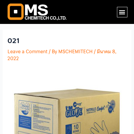
Skip
Post
Me
to
navigation
content
021
Leave a Comment
/ By
MSCHEMITECH
/
มีนาคม 8,
2022