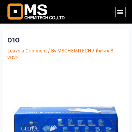
Skip
Post
Me
to
navigation
content
010
Leave a Comment
/ By
MSCHEMITECH
/
มีนาคม 8,
2022