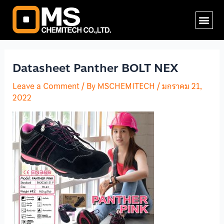
Skip
Post
Me
to
navigation
content
Datasheet Panther BOLT NEX
Leave a Comment
/ By
MSCHEMITECH
/
มกราคม 21,
2022