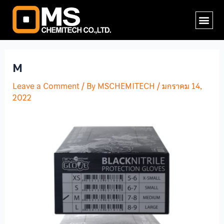
Skip
Post
Me
to
navigation
content
M
Leave a Comment
/ By
MSCHEMITECH
/
มกราคม 14,
2022