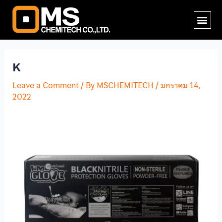
Skip
Post
Me
to
navigation
content
K
Leave a Comment
/ By
MSCHEMITECH
/
มกราคม 14,
2022