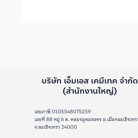
บริษัท เอ็มเอส เคมีเทค จำกั
(สำนักงานใหญ่)
เลขภาษี 0105548075259
เลขที่ 88 หมู่ 6 ต. คลองอุดมชลจร อ.เมืองฉะเชิงเทร
จ.ฉะเชิงเทรา 24000