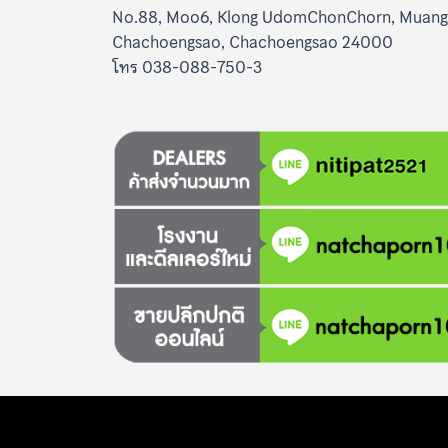
No.88, Moo6, Klong UdomChonChorn, Muang
Chachoengsao, Chachoengsao 24000
โทร 038-088-750-3