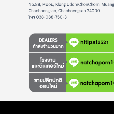
No.88, Moo6, Klong UdomChonChorn, Muang
Chachoengsao, Chachoengsao 24000
โทร 038-088-750-3