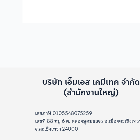
บริษัท เอ็มเอส เคมีเทค จำกั
(สำนักงานใหญ่)
เลขภาษี 0105548075259
เลขที่ 88 หมู่ 6 ต. คลองอุดมชลจร อ.เมืองฉะเชิงเทร
จ.ฉะเชิงเทรา 24000