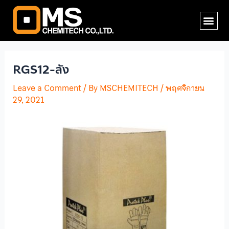
Skip
Post
Me
to
navigation
content
RGS12-ลัง
Leave a Comment
/ By
MSCHEMITECH
/
พฤศจิกายน
29, 2021