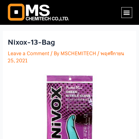
Skip
Post
Me
to
navigation
content
Nixox-13-Bag
Leave a Comment
/ By
MSCHEMITECH
/
พฤศจิกายน
25, 2021