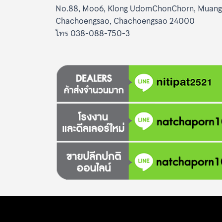
No.88, Moo6, Klong UdomChonChorn, Muang
Chachoengsao, Chachoengsao 24000
โทร 038-088-750-3