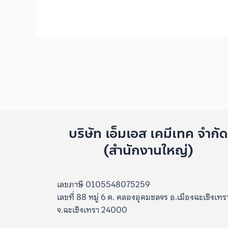
บริษัท เอ็มเอส เคมีเทค จำกั
(สำนักงานใหญ่)
เลขภาษี 0105548075259
เลขที่ 88 หมู่ 6 ต. คลองอุดมชลจร อ.เมืองฉะเชิงเทร
จ.ฉะเชิงเทรา 24000