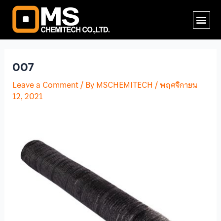
Skip
Post
Me
to
navigation
content
007
Leave a Comment
/ By
MSCHEMITECH
/
พฤศจิกายน
12, 2021