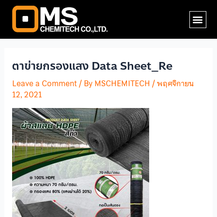
Skip
Post
Me
to
navigation
content
ตาข่ายกรองแสง Data Sheet_Re
Leave a Comment
/ By
MSCHEMITECH
/
พฤศจิกายน
12, 2021