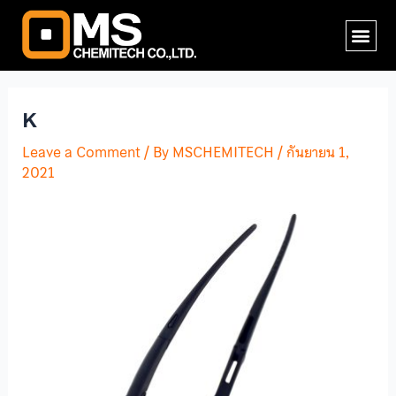
Skip
Post
Me
to
navigation
content
K
Leave a Comment
/ By
MSCHEMITECH
/
กันยายน 1,
2021