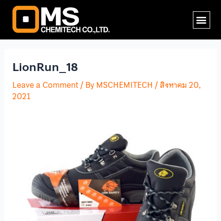
Skip
Post
Me
to
navigation
content
LionRun_18
Leave a Comment
/ By
MSCHEMITECH
/
สิงหาคม 20,
2021