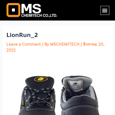
Skip
Post
Me
to
navigation
content
LionRun_2
Leave a Comment
/ By
MSCHEMITECH
/
สิงหาคม 20,
2021