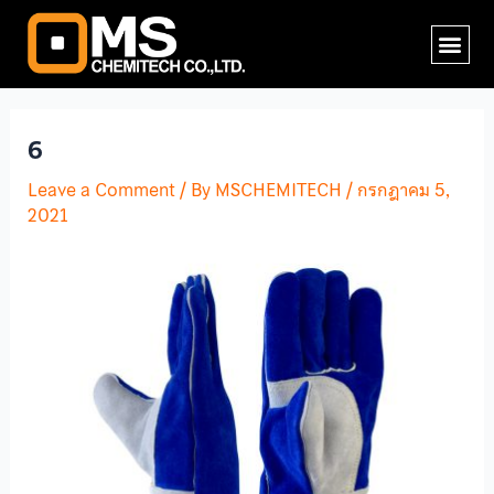
Skip
Post
Me
to
navigation
content
6
Leave a Comment
/ By
MSCHEMITECH
/
กรกฎาคม 5,
2021