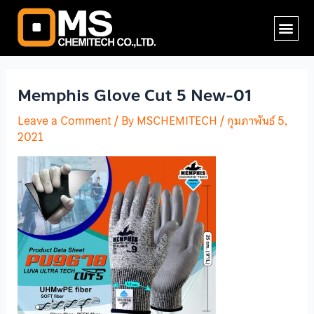
Skip
Post
Me
to
navigation
content
Memphis Glove Cut 5 New-01
Leave a Comment
/ By
MSCHEMITECH
/
กุมภาพันธ์ 5,
2021