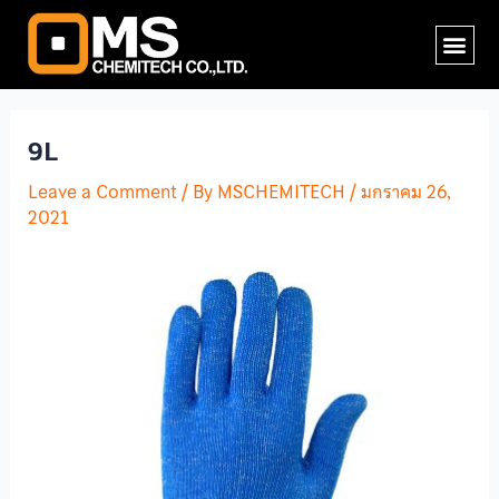
Skip
Post
Me
to
navigation
content
9L
Leave a Comment
/ By
MSCHEMITECH
/
มกราคม 26,
2021