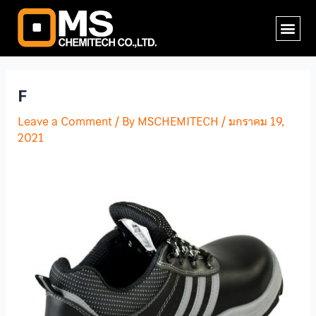
Skip
Post
Me
to
navigation
content
F
Leave a Comment
/ By
MSCHEMITECH
/
มกราคม 19,
2021