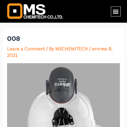
Skip
Post
Me
to
navigation
content
008
Leave a Comment
/ By
MSCHEMITECH
/
มกราคม 8,
2021